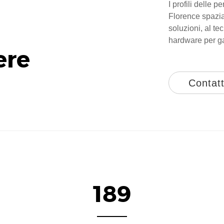
I profili delle 
Florence spazia
soluzioni, al te
hardware per gar
ere
Contatt
189