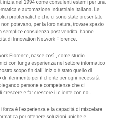
tà inizia nel 1994 come consulenti esterni per una
ormatica e automazione industriale italiana. Le
plici problematiche che ci sono state presentate
e non potevano, per la loro natura, trovare spazio
una semplice consulenza post-vendita, hanno
cita di Innovation Network Florence.
ork Florence, nasce così , come studio
nici con lunga esperienza nel settore informatico
 nostro scopo fin dall' inizio è stato quello di
di riferimento per il cliente per ogni necessità
mpiegando persone e competenze che ci
 crescere e far crescere il cliente con noi.
di forza è l'esperienza e la capacità di miscelare
formatica per ottenere soluzioni uniche e