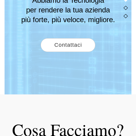
e
Abbiamo la Tecnologia
o
per rendere la tua azienda
n
più forte, più veloce, migliore.
Contattaci
Cosa Facciamo?